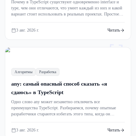
Почему в TypeScript существуют одновременно interface и
type, чем они отличаются, что умеет каждый из них и какой
вариант стоит использовать в реальных проектах. Простое
объяснение с примерами, мемами и практическими советами
для начинающих разработчиков.
3 авг. 2026 г.
Читать
[]
Алгоритмы
Разработка
any: самый опасный способ сказать «я
сдаюсь» в TypeScript
Одно слово any может незаметно отключить все
преимущества TypeScript. Разбираемся, почему опытные
разработчики стараются избегать этого типа, когда он
действительно нужен и чем его лучше заменить.
3 авг. 2026 г.
Читать