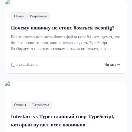
fn
Обзор
Разработка
Почему новичку не стоит бояться tsconfig?
Большинство новичков боятся файла tsconfig.json, думая, что
без его полного понимания нельзя изучать TypeScript.
Разбираемся простыми словами, зачем он нужен, какие
настройки действительно важны и почему не стоит
паниковать при виде сотни непонятных параметров.
3 авг. 2026 г.
Читать
Основы
Разработка
Interface vs Type: главный спор TypeScript,
который путает всех новичков