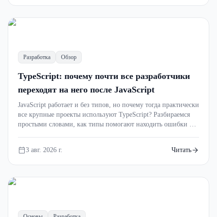
Разработка
Обзор
TypeScript: почему почти все разработчики
переходят на него после JavaScript
JavaScript работает и без типов, но почему тогда практически
все крупные проекты используют TypeScript? Разбираемся
простыми словами, как типы помогают находить ошибки до
запуска, делают код понятнее и экономят часы на поиске
багов.
3 авг. 2026 г.
Читать
Основы
Разработка