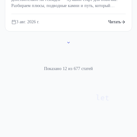
Разбираем плюсы, подводные камни и путь, который
поможет не бросить программирование после первой сотни
ошибок.
3 авг. 2026 г.
Читать
Показано 12 из 677 статей
Предыдущая страница
Страница 1
Страница 2
Страница 3
Стран
let