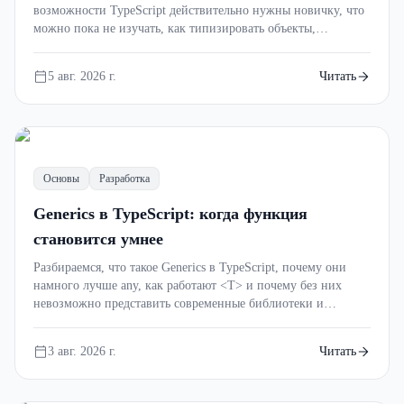
возможности TypeScript действительно нужны новичку, что
можно пока не изучать, как типизировать объекты,
функции, API и React-компоненты, а также как быстрее
освоить язык с помощью практики.
5 авг. 2026 г.
Читать
Основы
Разработка
Generics в TypeScript: когда функция
становится умнее
Разбираемся, что такое Generics в TypeScript, почему они
намного лучше any, как работают <T> и почему без них
невозможно представить современные библиотеки и
крупные проекты.
3 авг. 2026 г.
Читать