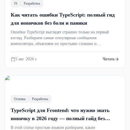
JS
Разработка
Как читать ошибки TypeScript: полный гид
для новичков без боли и паники
Ошибки TypeScript выглядят страшно только на первый
взгляд. Разбираем самые популярные сообщения
компилятора, объясняем их простыми словами и
показываем, как быстро находить настоящую причину
проблемы. После этой статьи ты перестанешь бояться
5 авг. 2026 г.
Читать
TS2322, TS2345 и других ошибок.
=>
Основы
Разработка
TypeScript для Frontend: что нужно знать
новичку в 2026 году — полный гайд без
лишней теории
В этой статье простым языком разбираем, какие