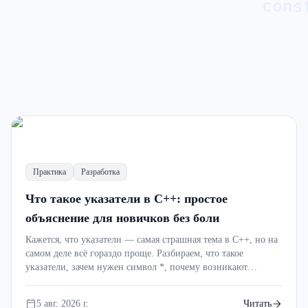
cons
Обзор
Разработка
Профессия
Память в C++ простыми
словами: стек, куча, указатели
Практика
Разработка
и утечки памяти без боли
Что такое указатели в C++: простое
объяснение для новичков без боли
Почему программы на C++ падают с
Кажется, что указатели — самая страшная тема в C++, но на
ошибкой Segmentation Fault? Что такое стек
самом деле всё гораздо проще. Разбираем, что такое
и куча, зачем нужны указатели, откуда
указатели, зачем нужен символ *, почему возникают
5 авг. 2026 г.
5 мин
появляются утечки памяти и как
ошибки памяти и как понять эту тему с первого раза.
современный C++ помогает их избежать?
5 авг. 2026 г.
Читать