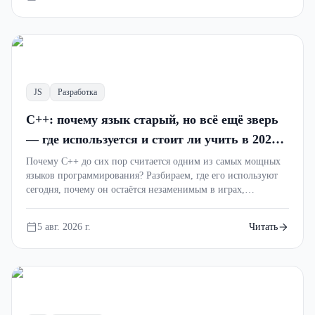
Разбираем управление памятью простыми
словами с примерами, мемами и
практическими советами.
JS
Разработка
async
C++: почему язык старый, но всё ещё зверь
— где используется и стоит ли учить в 2026
году
Почему C++ до сих пор считается одним из самых мощных
языков программирования? Разбираем, где его используют
сегодня, почему он остаётся незаменимым в играх,
операционных системах и высоконагруженных проектах, а
также стоит ли изучать C++ новичку.
5 авг. 2026 г.
Читать