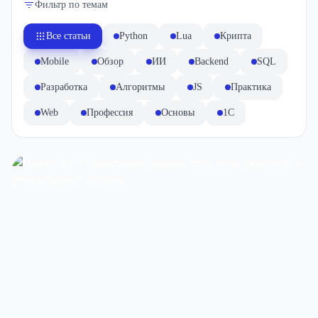
Фильтр по темам
Все статьи
Python
Lua
Крипта
Mobile
Обзор
ИИ
Backend
SQL
Разработка
Алгоритмы
JS
Практика
var
Web
Профессия
Основы
1C