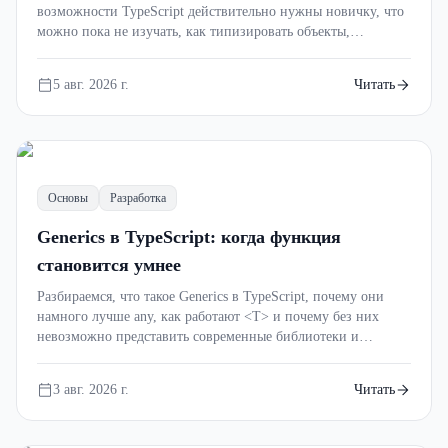
возможности TypeScript действительно нужны новичку, что
можно пока не изучать, как типизировать объекты,
функции, API и React-компоненты, а также как быстрее
освоить язык с помощью практики.
5 авг. 2026 г.
Читать
Основы
Разработка
Generics в TypeScript: когда функция
становится умнее
Разбираемся, что такое Generics в TypeScript, почему они
намного лучше any, как работают <T> и почему без них
невозможно представить современные библиотеки и
крупные проекты.
3 авг. 2026 г.
Читать