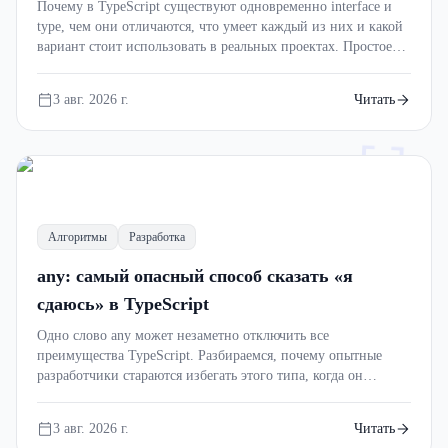
Почему в TypeScript существуют одновременно interface и
type, чем они отличаются, что умеет каждый из них и какой
вариант стоит использовать в реальных проектах. Простое
объяснение с примерами, мемами и практическими советами
для начинающих разработчиков.
3 авг. 2026 г.
Читать
[]
Алгоритмы
Разработка
any: самый опасный способ сказать «я
сдаюсь» в TypeScript
Одно слово any может незаметно отключить все
преимущества TypeScript. Разбираемся, почему опытные
разработчики стараются избегать этого типа, когда он
действительно нужен и чем его лучше заменить.
3 авг. 2026 г.
Читать