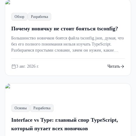
fn
Обзор
Разработка
Почему новичку не стоит бояться tsconfig?
Большинство новичков боятся файла tsconfig.json, думая, что
без его полного понимания нельзя изучать TypeScript.
Разбираемся простыми словами, зачем он нужен, какие
настройки действительно важны и почему не стоит
паниковать при виде сотни непонятных параметров.
3 авг. 2026 г.
Читать
Основы
Разработка
Interface vs Type: главный спор TypeScript,
который путает всех новичков