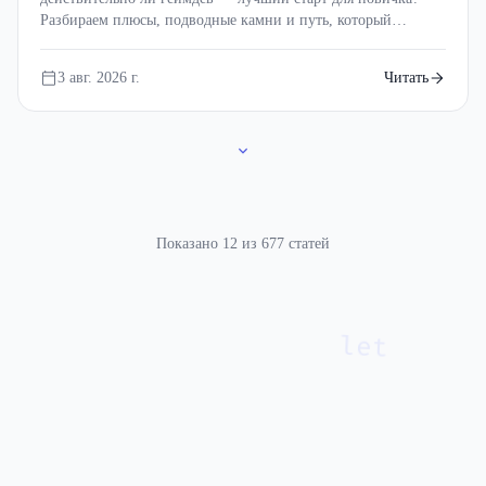
Разбираем плюсы, подводные камни и путь, который
поможет не бросить программирование после первой сотни
ошибок.
3 авг. 2026 г.
Читать
Показано 12 из 677 статей
Предыдущая страница
Страница 1
Страница 2
Страница 3
Стран
let