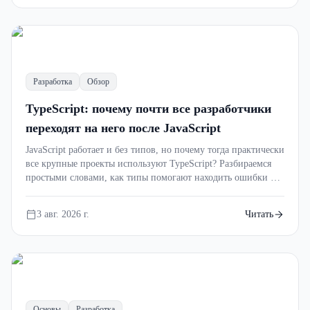
Разработка
Обзор
TypeScript: почему почти все разработчики
переходят на него после JavaScript
JavaScript работает и без типов, но почему тогда практически
все крупные проекты используют TypeScript? Разбираемся
простыми словами, как типы помогают находить ошибки до
запуска, делают код понятнее и экономят часы на поиске
багов.
3 авг. 2026 г.
Читать
Основы
Разработка