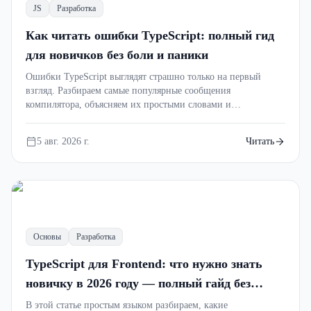
JS
Разработка
Как читать ошибки TypeScript: полный гид
для новичков без боли и паники
Ошибки TypeScript выглядят страшно только на первый
взгляд. Разбираем самые популярные сообщения
компилятора, объясняем их простыми словами и
показываем, как быстро находить настоящую причину
проблемы. После этой статьи ты перестанешь бояться
5 авг. 2026 г.
Читать
TS2322, TS2345 и других ошибок.
=>
Основы
Разработка
TypeScript для Frontend: что нужно знать
новичку в 2026 году — полный гайд без
лишней теории
В этой статье простым языком разбираем, какие