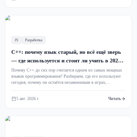
Разбираем управление памятью простыми
словами с примерами, мемами и
практическими советами.
JS
Разработка
async
C++: почему язык старый, но всё ещё зверь
— где используется и стоит ли учить в 2026
году
Почему C++ до сих пор считается одним из самых мощных
языков программирования? Разбираем, где его используют
сегодня, почему он остаётся незаменимым в играх,
операционных системах и высоконагруженных проектах, а
также стоит ли изучать C++ новичку.
5 авг. 2026 г.
Читать