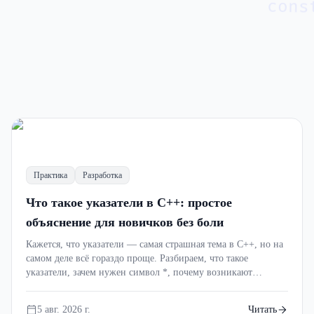
cons
Обзор
Разработка
Профессия
Память в C++ простыми
словами: стек, куча, указатели
Практика
Разработка
и утечки памяти без боли
Что такое указатели в C++: простое
объяснение для новичков без боли
Почему программы на C++ падают с
Кажется, что указатели — самая страшная тема в C++, но на
ошибкой Segmentation Fault? Что такое стек
самом деле всё гораздо проще. Разбираем, что такое
и куча, зачем нужны указатели, откуда
указатели, зачем нужен символ *, почему возникают
5 авг. 2026 г.
5 мин
появляются утечки памяти и как
ошибки памяти и как понять эту тему с первого раза.
современный C++ помогает их избежать?
5 авг. 2026 г.
Читать