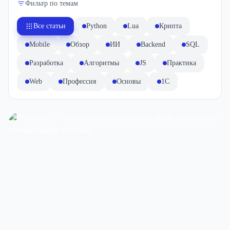
Фильтр по темам
Все статьи
Python
Lua
Крипта
Mobile
Обзор
ИИ
Backend
SQL
Разработка
Алгоритмы
JS
Практика
var
Web
Профессия
Основы
1C