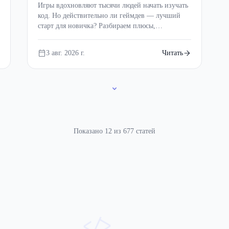
ловушки
Игры вдохновляют тысячи людей начать изучать
код. Но действительно ли геймдев — лучший
старт для новичка? Разбираем плюсы,
подводные камни и путь, который поможет не
бросить программирование после первой сотни
3 авг. 2026 г.
Читать
ошибок.
Показано 12 из 677 статей
траница 3
Страница 4
Страница 5
Страница 6
Страница 7
Страниц