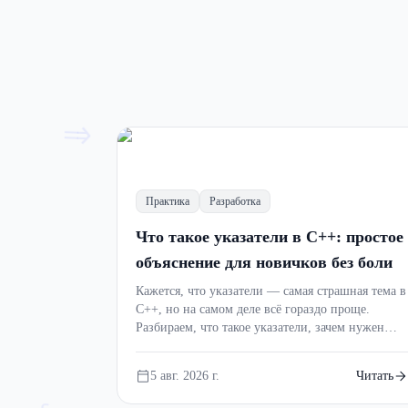
=>
Обзор
Разработка
Профессия
Память в C++ пр
Практика
Разработка
утечки памяти б
Что такое указатели в C++: простое
объяснение для новичков без боли
Почему программы на C++ падают с
Кажется, что указатели — самая страшная тема в
куча, зачем нужны указатели, отк
C++, но на самом деле всё гораздо проще.
C++ помогает их избежать? Разби
Разбираем, что такое указатели, зачем нужен
5 авг. 2026 г.
5 мин
примерами, мемами и практически
символ *, почему возникают ошибки памяти и
как понять эту тему с первого раза.
5 авг. 2026 г.
Читать