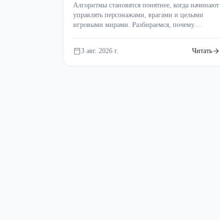
учебников?
Алгоритмы становятся понятнее, когда начинают
управлять персонажами, врагами и целыми
игровыми мирами. Разбираемся, почему
геймдев — один из самых увлекательных
способов изучать программирование.
3 авг. 2026 г.
Читать
Предыдущая страница
Страница 1
Страница 2
С