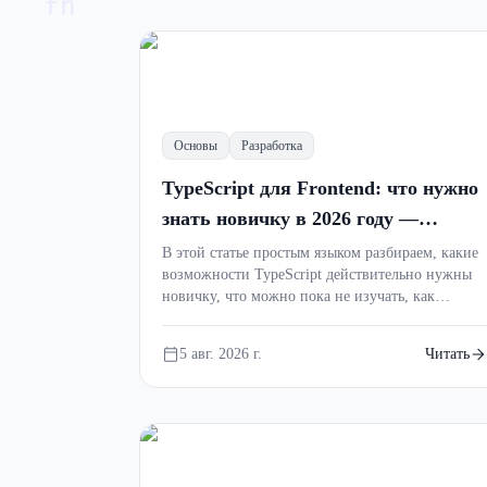
fn
Основы
Разработка
TypeScript для Frontend: что нужно
знать новичку в 2026 году —
полный гайд без лишней теории
В этой статье простым языком разбираем, какие
возможности TypeScript действительно нужны
новичку, что можно пока не изучать, как
типизировать объекты, функции, API и React-
компоненты, а также как быстрее освоить язык с
5 авг. 2026 г.
Читать
помощью практики.