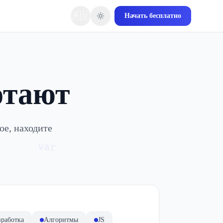
🇷🇺
Начать бесплатно
отают
ое, находите
var
зработка
Алгоритмы
JS