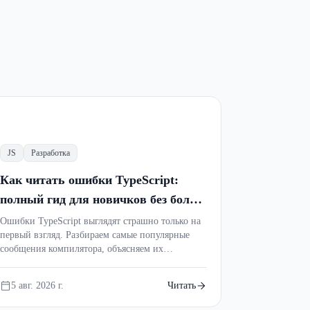
а, указатели и
JS
Разработка
Как читать ошибки TypeScript:
полный гид для новичков без боли и
паники
Ошибки TypeScript выглядят страшно только на
первый взгляд. Разбираем самые популярные
сообщения компилятора, объясняем их
простыми словами и показываем, как быстро
находить настоящую причину проблемы. После
5 авг. 2026 г.
Читать
этой статьи ты перестанешь бояться TS2322,
TS2345 и других ошибок.