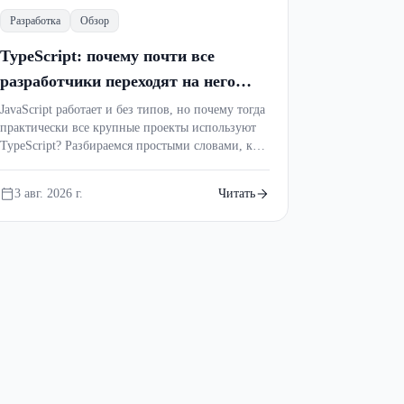
Разработка
Обзор
TypeScript: почему почти все
разработчики переходят на него
после JavaScript
JavaScript работает и без типов, но почему тогда
практически все крупные проекты используют
TypeScript? Разбираемся простыми словами, как
типы помогают находить ошибки до запуска,
делают код понятнее и экономят часы на поиске
3 авг. 2026 г.
Читать
багов.