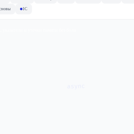
сновы
1C
async