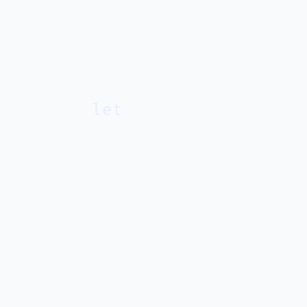
let
а 8
Страница 9
Страница 10
Страница 11
Страница 12
Страница 13