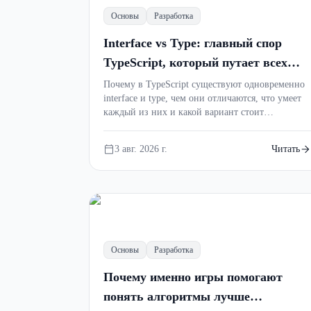
Основы
Разработка
Interface vs Type: главный спор
TypeScript, который путает всех
новичков
Почему в TypeScript существуют одновременно
interface и type, чем они отличаются, что умеет
каждый из них и какой вариант стоит
использовать в реальных проектах. Простое
объяснение с примерами, мемами и
3 авг. 2026 г.
Читать
практическими советами для начинающих
разработчиков.
()
Основы
Разработка
Почему именно игры помогают
понять алгоритмы лучше