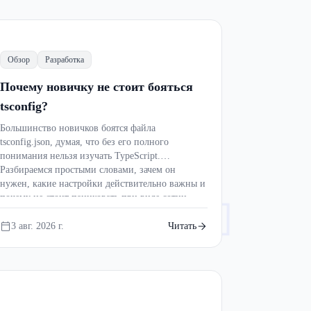
Обзор
Разработка
Почему новичку не стоит бояться
tsconfig?
Большинство новичков боятся файла
tsconfig.json, думая, что без его полного
понимания нельзя изучать TypeScript.
Разбираемся простыми словами, зачем он
нужен, какие настройки действительно важны и
почему не стоит паниковать при виде сотни
[]
непонятных параметров.
3 авг. 2026 г.
Читать