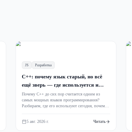
остыми словами: стек, куч
JS
Разработка
ез боли
C++: почему язык старый, но всё
ещё зверь — где используется и
 ошибкой Segmentation Fault? Что такое стек и
стоит ли учить в 2026 году
Почему C++ до сих пор считается одним из
уда появляются утечки памяти и как современный
самых мощных языков программирования?
раем управление памятью простыми словами с
Разбираем, где его используют сегодня, почему
ми советами.
он остаётся незаменимым в играх,
операционных системах и высоконагруженных
5 авг. 2026 г.
Читать
проектах, а также стоит ли изучать C++
новичку.