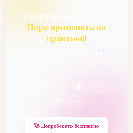
Понравилась статья?
Пора применять на
практике!
let
В Кодик ты не просто читаешь — ты сразу
пишешь код. Теория + практика = реальный
скилл.
⚡
🧠
Мгновенная практика
AI объяснит код
🏆
Сертификат
🚀 Попробовать бесплатно