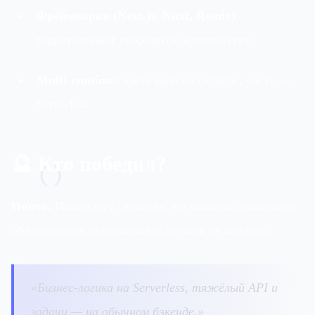
Фреймворки (Next.js, Nuxt, Remix)
поддерживают гибридную архитектуру
Multi-runtime:
часть кода на сервере, часть —
Serverless
🔮 Кто победил?
()
Никто.
Побеждает гибкость: ты можешь совмещать
оба подхода и использовать лучшее от каждого.
«Бизнес-логика на Serverless, тяжёлый API и
задачи — на обычном бэкенде.»