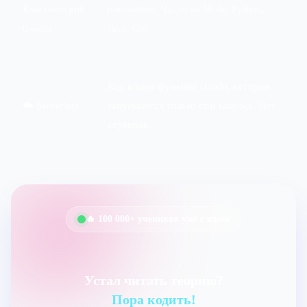
Классический
постоянно. Часто на Node, Python,
бэкенд
Java, Go.
Код в виде функций (FaaS), которые
☁️ Serverless
запускаются только при запросе. Нет
серверов.
🔥 100 000+ учеников уже с нами
Устал читать теорию?
Пора кодить!