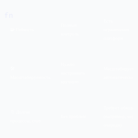
fn
Есть
Полный
🧩 Гибкость
ограничения
контроль
платформ
Нужно
🛠
Масштабируетс
настраивать
Масштабируемость
автоматически
вручную
Требует обходов
📁 Долгие
Без проблем
(например, чере
процессы, cron
очереди)