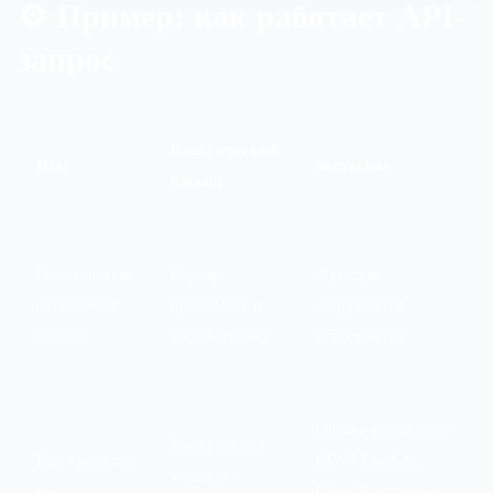
⚙️ Пример: как работает API-
запрос
Классический
Шаг
Serverless
бэкенд
Пользователь
Сервер
Функция
отправляет
принимает и
загружается,
запрос
обрабатывает
исполняется
Облаке-платформе
Виртуальной
Код хранится
(AWS Lambda,
машине /
на
Cloud Functions и