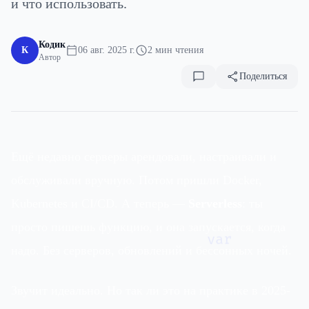
и что использовать.
Кодик
К
06 авг. 2025 г.
2 мин чтения
Автор
Поделиться
Ещё недавно серверы арендовали, настраивали и
обслуживали вручную. Потом пришли Docker,
Kubernetes и CI/CD. А теперь —
Serverless
: ты
просто пишешь функцию, и она запускается, когда
var
надо. Без серверов, обновлений и бессонных ночей.
Звучит идеально. Но так ли это на практике в 2025-