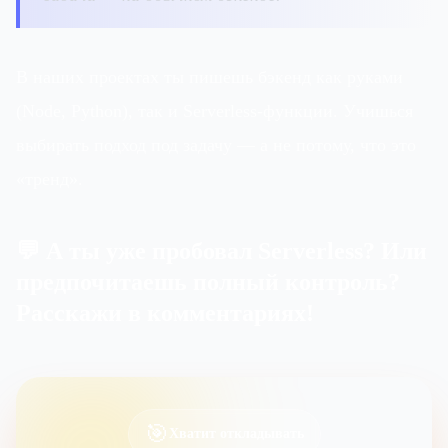
В наших проектах ты пишешь бэкенд как руками
(Node, Python), так и Serverless-функции. Учишься
выбирать подход под задачу — а не потому, что это
«тренд».
💬 А ты уже пробовал Serverless? Или
предпочитаешь полный контроль?
Расскажи в комментариях!
🎯
Хватит откладывать