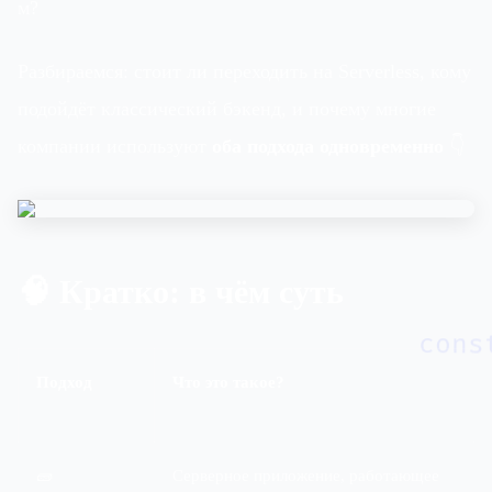
м?
Разбираемся: стоит ли переходить на Serverless, кому
подойдёт классический бэкенд, и почему многие
компании используют
оба подхода одновременно
👇
🧠 Кратко: в чём суть
cons
Подход
Что это такое?
🧱
Серверное приложение, работающее