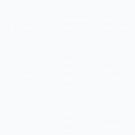
Фиксированная,
Платишь за
💸 Стоимость
зависит от
вызовы, может
нагрузки
быть выгоднее
Всегда
"прогрет",
Может быть
⚡ Быстродействие
отклик
холодный старт
стабильный
Требует
📦 Простота
Обычно 1
DevOps-
деплоя
команда или CI
навыков