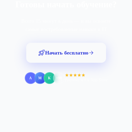
Готовы начать обучение?
Всего 15 минут в день — и вы освоите
самые востребованные навыки в IT
Начать бесплатно
А
М
К
+99
Рейтинг 4.9 в App Store