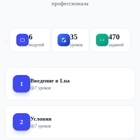
профессионала
6
35
470
fn
модулей
уроков
заданий
Введение в Lua
1
7 уроков
Условия
2
7 уроков