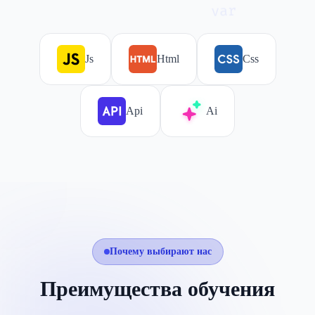
var
Js
Html
Css
Api
Ai
Почему выбирают нас
Преимущества обучения