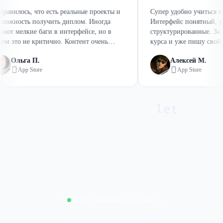
 что есть реальные проекты и
Супер удобно учиться в своём те
 получить диплом. Иногда
Интерфейс понятный, уроки
е баги в интерфейсе, но в
структурированные. За месяц про
 критично. Контент очень
курса и уже пишу свой первый пр
й, а геймификация помогает не
Спасибо команде Кодик!
 П.
Алексей М.
Store
App Store
let
100K+ учеников уже с нами