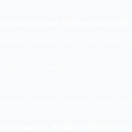
автоматизация: Python как клей
тура требует скриптов и утилит — Python идеально подх
ий и CLI.
ля CI/CD, генерации конфигов и миграций.
онные тесты и локальные песочницы.
 переменные окружения — безопасные практики встроены
абельность: Python + Rust/C++