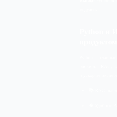
Вывод:
Python ост
модулей.
Python и 
продуктом
Python — главный
блоки для RAG, в
и ускоряет экспер
📚 RAG‑шабло
🧠 Удобные A