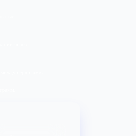
огатые
рации через
 между сервисами.
грамм.