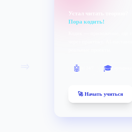
Устал читать теорию?
Пора кодить!
Кодик — приложение, где 
через практику. AI-настав
реальные проекты.
=>
🤖
🎓
AI 24/7
Сертифика
🚀 Начать учиться