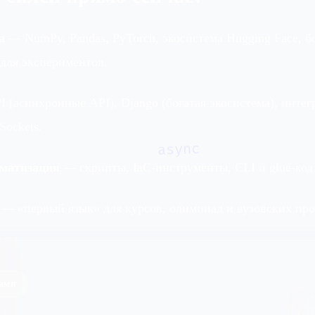
a
— NumPy, Pandas, PyTorch, экосистема Hugging Face, б
для экспериментов.
 (асинхронные API), Django (богатая экосистема), интег
ockets.
async
матизация
— скрипты, IaC‑инструменты, CLI и glue‑код
— «первый язык» для курсов, олимпиад и вузовских про
нами