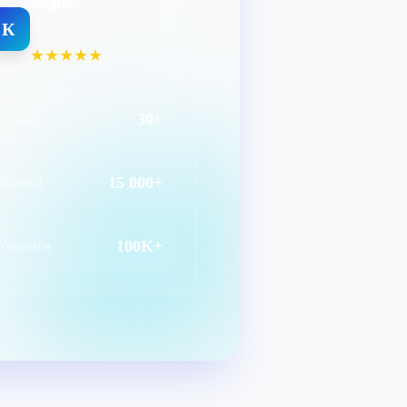
Кодик
К
★★★★★
4.9
30+
Курсов
15 000+
Заданий
100K+
Учеников