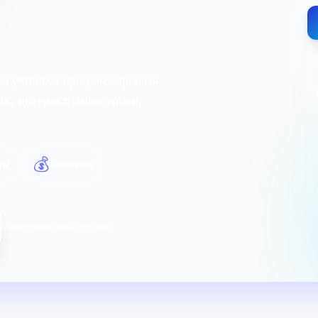
ты учишься программировать
ник, интерактивные уроки,
💰
ты
Бесплатно
Присоединились сегодня