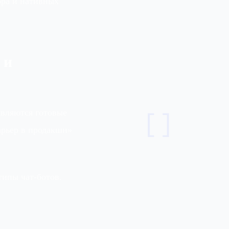
ора и нативных
 и
[]
являются готовые
арьер в продакшн»
ипы чат‑ботов.