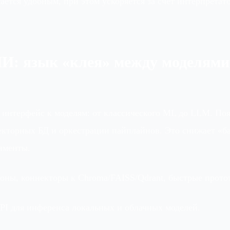
аётся удобным, при этом ускоряется за счёт интерпретат
ИИ: язык «клея» между моделями
 интерфейс к моделям: от классического ML до LLM. По
екторных БД и оркестрации пайплайнов. Это снижает «б
именты.
ны, коннекторы к Chroma/FAISS/Qdrant, быстрые протот
PI для инференса локальных и облачных моделей.