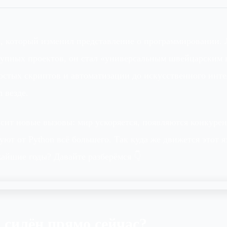
, который изменил представление о программировании. Л
упных проектов, он стал «универсальным швейцарским 
остых скриптов и автоматизации до искусственного инте
 везде.
сит новые вызовы: мир ускоряется, появляются конкурен
уют от Python всё большего. Так куда же движется этот 
айшие годы? Давайте разберёмся 👇
n силён прямо сейчас?