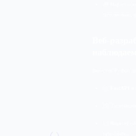
🧰 Нарастающ
источников, 
Веб‑разра
наблюдаем
Веб‑стек Python 
🚀
FastAPI
и 
📦 Типизация
📈 Вшитая на
()
rate‑limits.