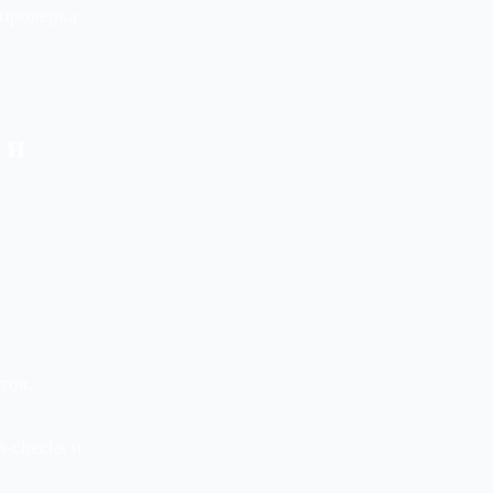
 проверка
 и
.
тов.
‑checks и