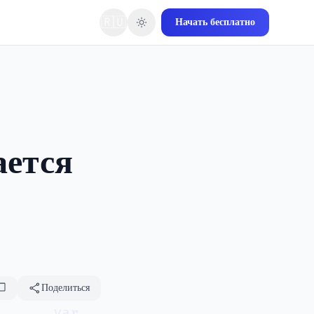
🇷🇺
Начать бесплатно
ается
.
Поделиться
var