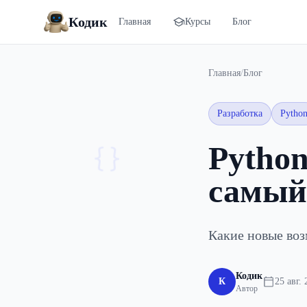
Кодик
Главная
Курсы
Блог
Главная
/
Блог
Разработка
Pytho
Python
{}
самый
Какие новые воз
Кодик
К
25 авг. 
Автор