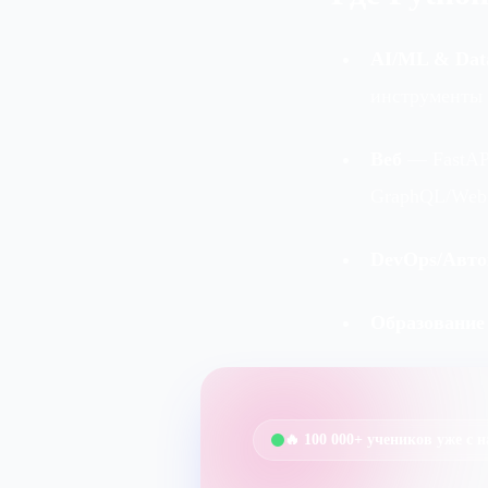
AI/ML & Dat
инструменты 
Веб
— FastAPI
GraphQL/WebS
DevOps/Авто
Образование
🔥 100 000+ учеников уже с 