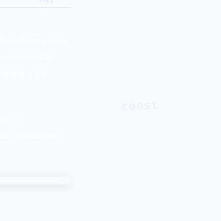
ёгкий для старта,
ножом» в мире
ллекта и веб-
const
ты, а
язык и каким мы