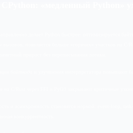
 CPython: «медленный Python» у
аправленно делает Python быстрее: оптимизируется байт
 вызовов, появляется больше «горячих» участков на C/R
 заметный прирост без переписывания логики.
ация байткода
и улучшения интерпретатора повышают ба
 на C/Rust
через FFI и PyO3 закрывают критичные узкие
ость и асинхронность становятся нормой: event‑loop, task
анная конкуррентность.