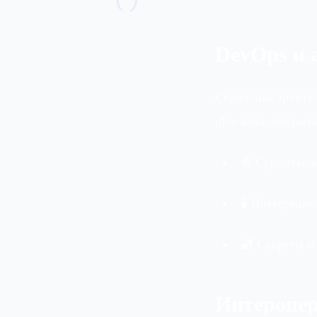
DevOps и 
Сервисная архитек
glue‑кода, миграц
⚙️ Скрипты д
🧪 Интеграци
🔐 Секреты и
Интеропер