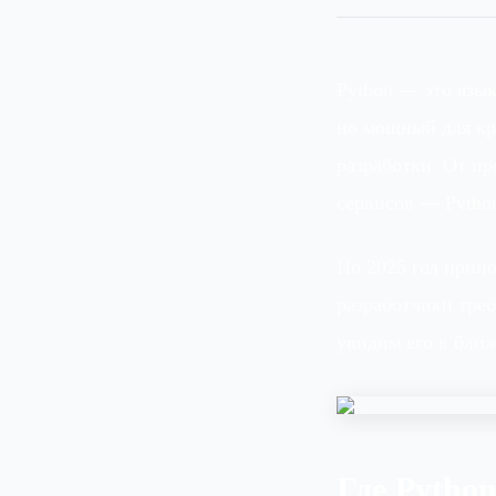
Python — это язык
но мощный для кр
разработки. От пр
сервисов — Python
Но 2025 год прино
разработчики треб
увидим его в ближ
Где Pytho