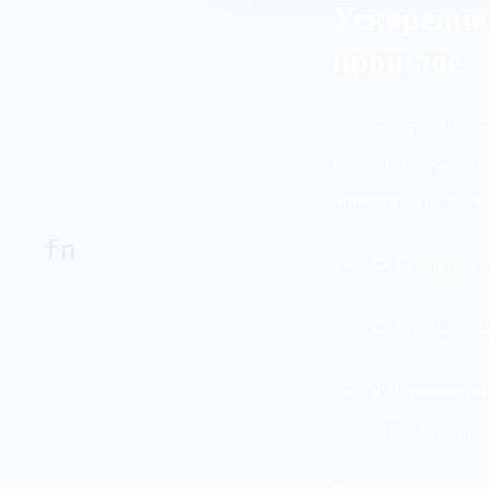
Ускорение
прошлое
Сообщество целен
накладные расходы
проектах это даёт
fn
🔁
Специализ
🧩
Расширения
🧪 Параллельн
структуриров