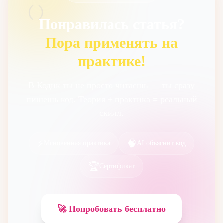
()
Понравилась статья?
Пора применять на
практике!
В Кодик ты не просто читаешь — ты сразу
пишешь код. Теория + практика = реальный
скилл.
⚡
🧠
Мгновенная практика
AI объяснит код
🏆
Сертификат
🚀 Попробовать бесплатно