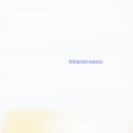
приложении
Кодик
можно получить основу
программирования, понять синтаксис и научиться
строить первые приложения. А сертификат Кодика
станет дополнительным бонусом при
трудоустройстве.
А ещё у нас есть активный
telegram-канал
, где мы
обсуждаем крутые идеи, делимся опытом и вместе
разбираем задачи — учиться становится не только
полезно, но и весело.
🎯
Хватит откладывать