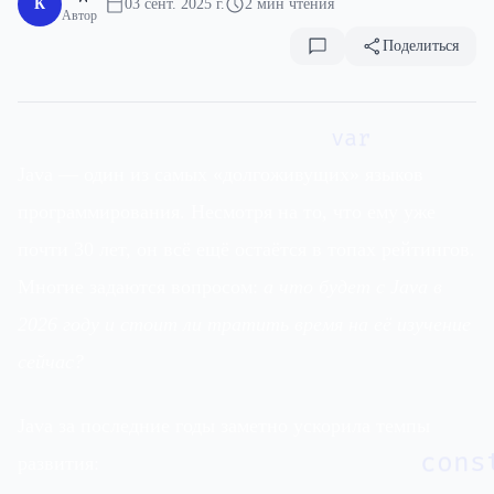
К
03 сент. 2025 г.
2 мин чтения
Автор
Поделиться
var
Java — один из самых «долгоживущих» языков
программирования. Несмотря на то, что ему уже
почти 30 лет, он всё ещё остаётся в топах рейтингов.
Многие задаются вопросом:
а что будет с Java в
2026 году и стоит ли тратить время на её изучение
сейчас?
Java за последние годы заметно ускорила темпы
развития:
cons