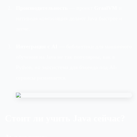
Производительность
— проект
GraalVM
и
нативная компиляция делают Java быстрее и
легче.
Интеграция с AI
— библиотеки для машинного
обучения на Java не так популярны, как в
Python, но экосистема для бэкенда под AI-
сервисы развивается.
Стоит ли учить Java сейчас?
Да
, и вот почему: