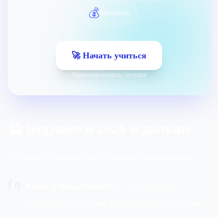
💰
Бесплатно
🚀 Начать учиться
Присоединились сегодня
🔮 Будущее в 2026 и дальше
Эксперты отмечают три ключевых направления:
fn
Клауд и микросервисы
— Java активно
используется с Spring Boot, Quarkus, Micronaut.