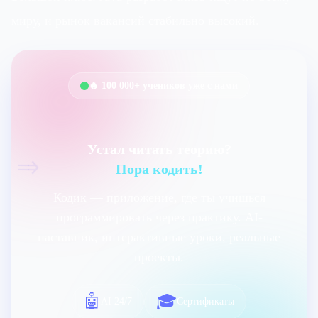
миру, и рынок вакансий стабильно высокий.
🔥 100 000+ учеников уже с нами
Устал читать теорию?
=>
Пора кодить!
Кодик — приложение, где ты учишься
программировать через практику. AI-
наставник, интерактивные уроки, реальные
проекты.
🤖
🎓
AI 24/7
Сертификаты