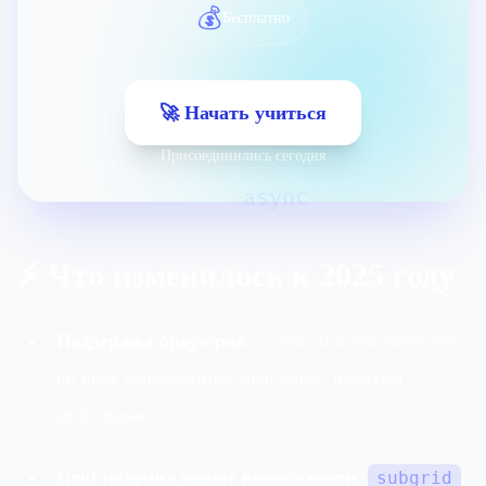
💰
Бесплатно
🚀 Начать учиться
Присоединились сегодня
async
⚡ Что изменилось к 2025 году
Поддержка браузеров
— оба способа работают
во всех современных браузерах, включая
мобильные.
Grid получил новые возможности
:
,
subgrid