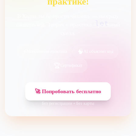
практике!
В Кодик ты не просто читаешь — ты сразу
let
пишешь код. Теория + практика = реальный
скилл.
⚡
🧠
Мгновенная практика
AI объяснит код
🏆
Сертификат
🚀 Попробовать бесплатно
Без регистрации • Без карты