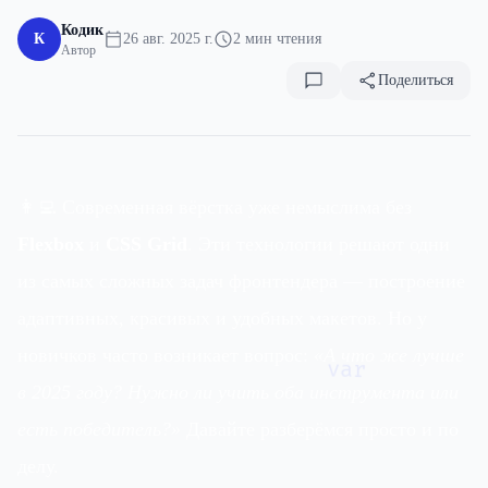
Кодик
К
26 авг. 2025 г.
2 мин чтения
Автор
Поделиться
👩‍💻 Современная вёрстка уже немыслима без
Flexbox
и
CSS Grid
. Эти технологии решают одни
из самых сложных задач фронтендера — построение
адаптивных, красивых и удобных макетов. Но у
новичков часто возникает вопрос:
«А что же лучше
var
в 2025 году? Нужно ли учить оба инструмента или
есть победитель?»
Давайте разберёмся просто и по
делу.