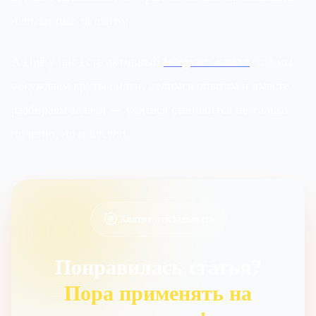
навыки шаг за шагом.
А ещё у нас есть активный
telegram-канал
, где мы
обсуждаем крутые идеи, делимся опытом и вместе
разбираем задачи — учиться становится не только
полезно, но и весело.
🎯
Хватит откладывать
Понравилась статья?
Пора применять на