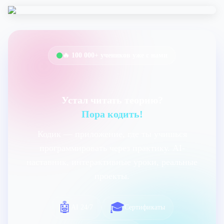
🔥 100 000+ учеников уже с нами
Устал читать теорию?
Пора кодить!
Кодик — приложение, где ты учишься
программировать через практику. AI-
наставник, интерактивные уроки, реальные
проекты.
🤖
🎓
AI 24/7
Сертификаты