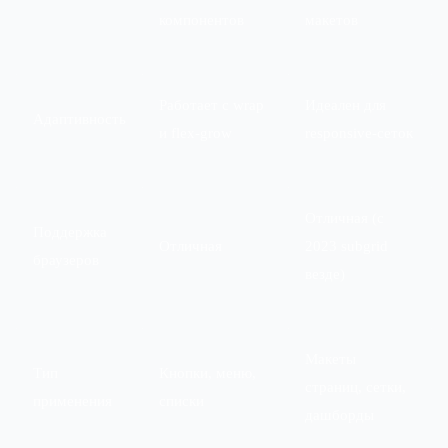
компонентов
макетов
Работает с wrap
Идеален для
Адаптивность
и flex-grow
responsive-сеток
Отличная (с
Поддержка
Отличная
2023 subgrid
браузеров
везде)
Макеты
Тип
Кнопки, меню,
страниц, сетки,
применения
списки
дашборды