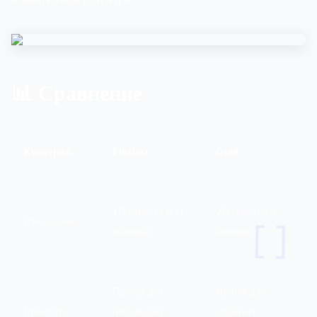
📊 Сравнение
Критерий
Flexbox
Grid
1D (строка или
2D (строки и
Измерение
[]
колонка)
колонки)
Проще для
Лучше для
Простота
небольших
сложных