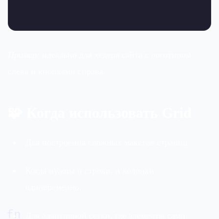
Пример:
идеально для хедера сайта с логотипом
слева и кнопками справа.
🧩 Когда использовать Grid
Для построения сложных макетов страниц.
Когда нужны и строки, и колонки
одновременно.
fn
Для адаптивной сетки, где элементы сами