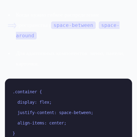
Когда нужно гибкое распределение
=>
пространства (
,
space-between
space-
).
around
Для адаптивных компонентов: меню, панели,
карточки.
.container {

  display: flex;

  justify-content: space-between;

  align-items: center;

}
