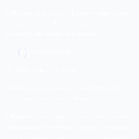
В 2025 году спор «Grid vs Flexbox» больше похож на
холивар про вкусы. Реальный профессионал
использует
оба
, сочетая их в проекте:
()
Flexbox для элементов.
Grid для макета страниц.
🔥 Освой оба инструмента, и твои вёрстки будут не
только красивыми, но и удобными в поддержке.
В
Кодике
мы делаем обучение программированию
увлекательным и понятным: у нас есть интересные
курсы с заданиями, которые помогают прокачивать