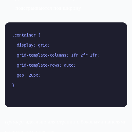
подстраиваются под ширину.
.container {

  display: grid;

  grid-template-columns: 1fr 2fr 1fr;

  grid-template-rows: auto;

  gap: 20px;

}

Пример:
идеально для страниц с боковыми панелями
и контентом в центре.