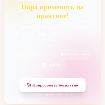
Пора применять на
практике!
В Кодик ты не просто читаешь — ты сразу
пишешь код. Теория + практика = реальный
скилл.
⚡
🧠
Мгновенная практика
AI объяснит код
🏆
Сертификат
🚀 Попробовать бесплатно
Без регистрации • Без карты