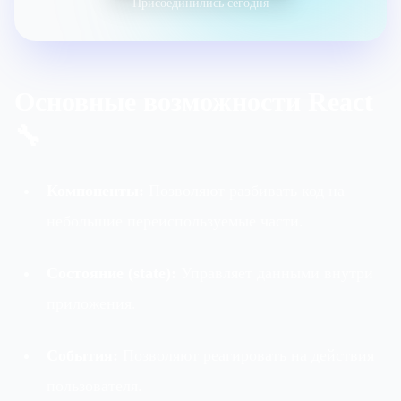
Присоединились сегодня
Основные возможности React
🔧
Компоненты:
Позволяют разбивать код на
небольшие переиспользуемые части.
Состояние (state):
Управляет данными внутри
приложения.
События:
Позволяют реагировать на действия
пользователя.