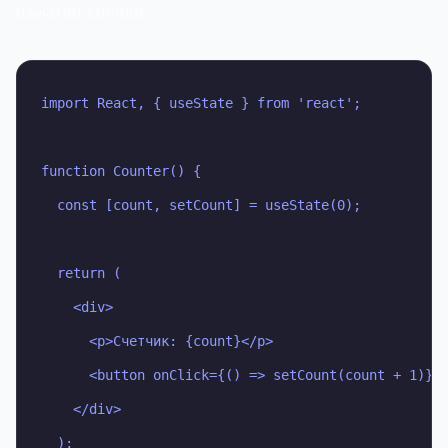
нажатии кнопки.
import React, { useState } from 'react';

function Counter() {

  const [count, setCount] = useState(0);

  return (

    <div>

      <p>Счетчик: {count}</p>

      <button onClick={() => setCount(count + 1)}>+
    </div>

()
  );
