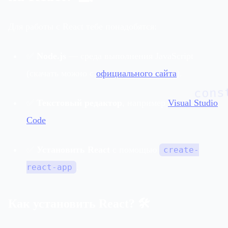
Для работы с React тебе понадобятся:
✅
Node.js
— среда выполнения JavaScript
(скачать можно с
официального сайта
).
cons
✅
Текстовый редактор
, например
Visual Studio
Code
.
✅
Установить React
с помощью
create-
.
react-app
Как установить React? 🛠