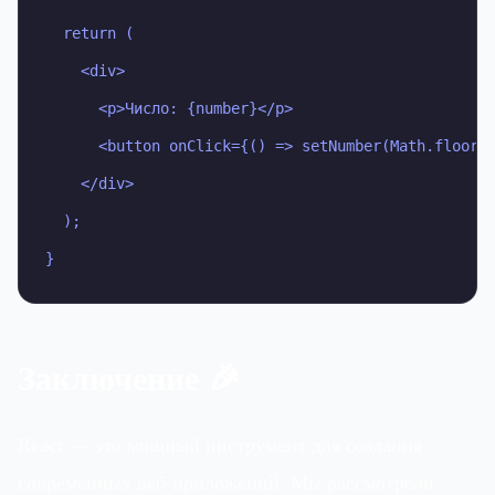
  return (

    <div>

      <p>Число: {number}</p>

      <button onClick={() => setNumber(Math.floor(M
    </div>

  );

}
Заключение 🎉
React — это мощный инструмент для создания
современных веб-приложений. Мы рассмотрели