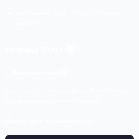
Виртуальный DOM:
Ускоряет обновление
интерфейса.
Основы React 📚
1. Компоненты 📦
Компоненты — это главная фишка React. Они могут
быть функциональными или классовыми.
Пример простого компонента:
=>