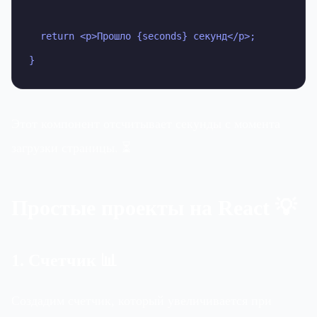
  return <p>Прошло {seconds} секунд</p>;

}
Этот компонент отсчитывает секунды с момента
загрузки страницы. ⏳
Простые проекты на React 💡
1. Счетчик 📊
Создадим счетчик, который увеличивается при