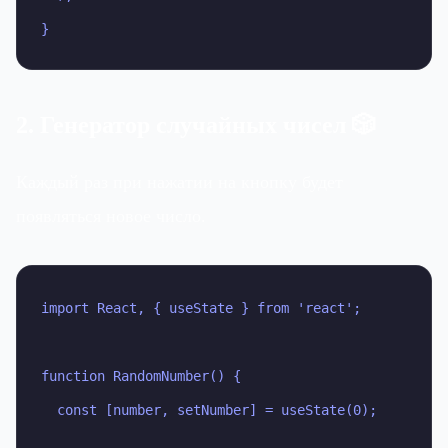
}
2. Генератор случайных чисел 🎲
Каждый раз при нажатии на кнопку будет
появляться новое число.
import React, { useState } from 'react';

function RandomNumber() {

  const [number, setNumber] = useState(0);
