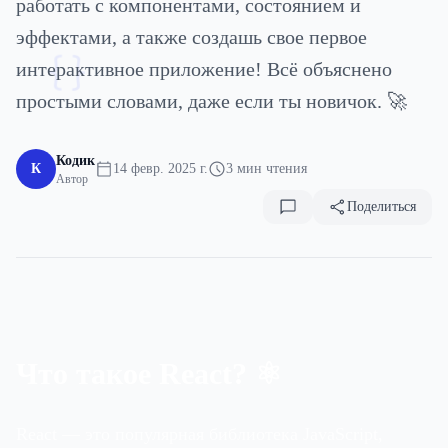
работать с компонентами, состоянием и
эффектами, а также создашь свое первое
интерактивное приложение! Всё объяснено
{}
простыми словами, даже если ты новичок. 🚀
Кодик
К
14 февр. 2025 г.
3 мин чтения
Автор
Поделиться
Что такое React? ⚛️
React — это популярная библиотека JavaScript,