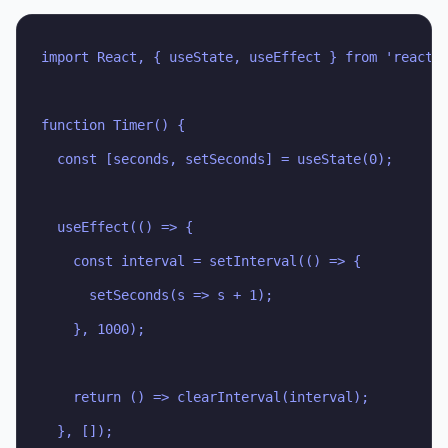
import React, { useState, useEffect } from 'react';
function Timer() {

  const [seconds, setSeconds] = useState(0);

  useEffect(() => {

    const interval = setInterval(() => {

      setSeconds(s => s + 1);

    }, 1000);

    return () => clearInterval(interval);

  }, []);
