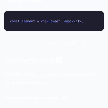
const element = <h1>Привет, мир!</h1>;
JSX делает код более читаемым и удобным.
3. Состояние (state) 🎛
Состояние позволяет управлять динамическими
данными в компоненте.
Пример компонента со state: