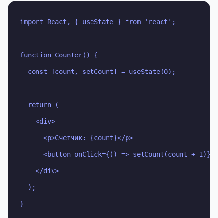
import React, { useState } from 'react';

function Counter() {

fn
  const [count, setCount] = useState(0);

  return (

    <div>

      <p>Счетчик: {count}</p>

      <button onClick={() => setCount(count + 1)}>+
    </div>

  );

}