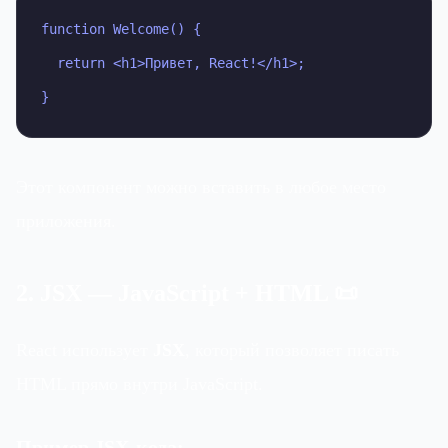
function Welcome() {

  return <h1>Привет, React!</h1>;

}
Этот компонент можно вставить в любое место
приложения.
2. JSX — JavaScript + HTML 📜
React использует
JSX
, который позволяет писать
HTML прямо внутри JavaScript.
Пример JSX-кода: