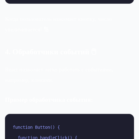
Когда пользователь нажимает кнопку, число
увеличивается! 🔢
4. Обработчики событий 🖱
React позволяет легко работать с событиями,
например, кликами.
Пример обработчика события:
function Button() {

  function handleClick() {
