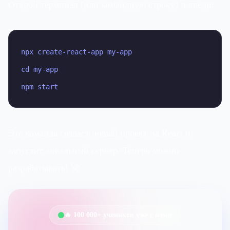
Открой терминал (или командную строку) и введи:
npx create-react-app my-app

cd my-app

npm start
Эта команда создаст новый проект на React и
запустит локальный сервер. Теперь можно
разрабатывать! 🚀
🔥 100 000+ учеников уже с нами