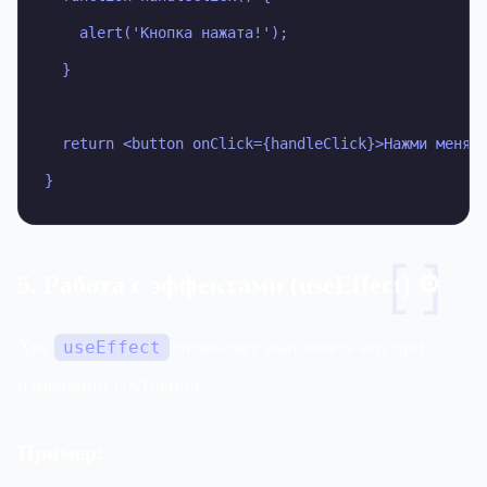
    alert('Кнопка нажата!');

  }

  return <button onClick={handleClick}>Нажми меня</
}
[]
5. Работа с эффектами (useEffect) ⚙️
Хук
позволяет выполнять код при
useEffect
изменении состояния.
Пример: