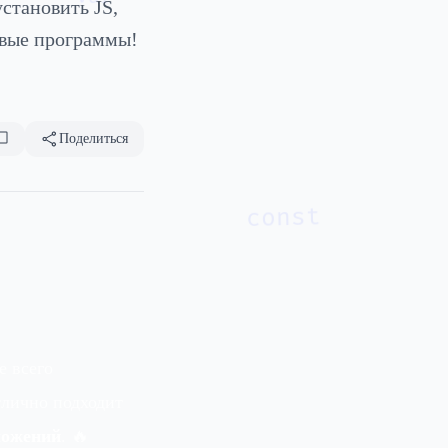
становить JS,
рвые программы!
Поделиться
const
е всего
тлично подходит
ложений
. 🔥