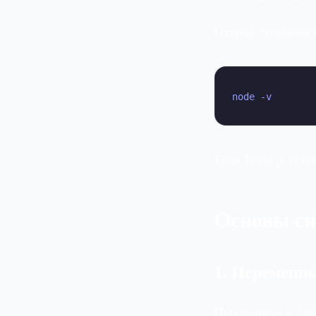
Открой терминал 
node -v
Если Node.js уста
Основы си
1. Переменн
Переменные в Jav