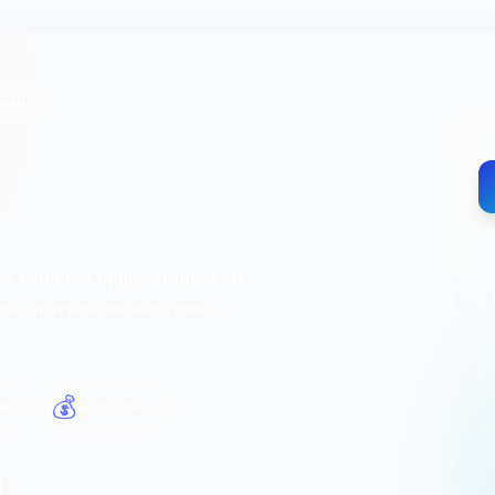
нами
ты учишься программировать
ник, интерактивные уроки,
💰
ты
Бесплатно