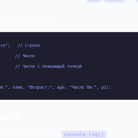
ения переменных:
ce";   // Строка

      // Число

      // Число с плавающей точкой

мя:", name, "Возраст:", age, "Число Пи:", pi);
ных 📤
х в консоль используется
.
console.log()