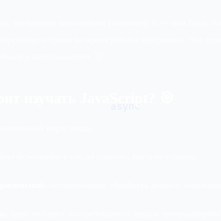
ов, требующих компиляции (например, C++ или Java), Jav
рпретатором прямо во время работы программы. Это дела
обным в использовании. 🚀
ит изучать JavaScript? 🎯
async
нимальный порог входа.
но использовать как на клиенте, так и на сервере.
рименений:
автоматизация, обработка данных, написани
ь:
один из самых востребованных языков программирова