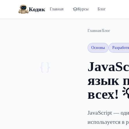
Кодик
Главная
Курсы
Блог
Главная
/
Блог
Основы
Разработ
JavaS
{}
язык 
всех! 
JavaScript — од
используется в 