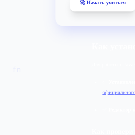
🚀 Начать учиться
Как устано
Для работы с JavaS
fn
✅
Установле
официального
✅
Редактор 
Как проверит