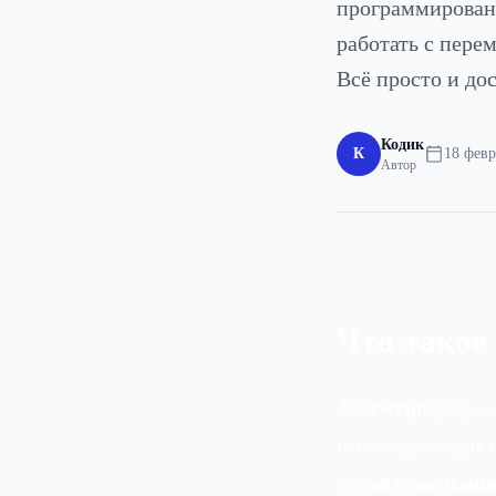
программировани
работать с пер
Всё просто и до
Кодик
К
18 февр
Автор
Что такое 
JavaScript
(JS) — 
используется для 
для
автоматизаци