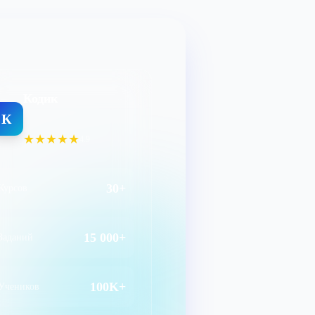
Кодик
К
★★★★★
4.9
30+
Курсов
15 000+
Заданий
100K+
Учеников