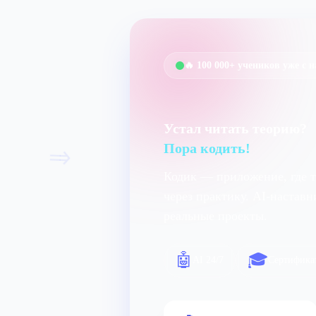
🔥 100 000+ учеников уже с 
Устал читать теорию?
=>
Пора кодить!
Кодик — приложение, где 
через практику. AI-настав
реальные проекты.
🤖
🎓
AI 24/7
Сертифика