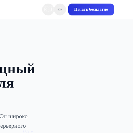
🇷🇺
Начать бесплатно
ощный
ля
 Он широко
серверного
var