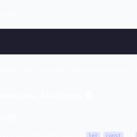
и введи:
новлен, появится его версия. Теперь можно писать код! 
нтаксиса JavaScript 📚
ые 📦
aScript можно объявлять с помощью
,
или
let
const