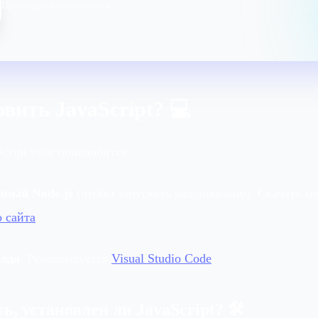
Присоединились сегодня
вить JavaScript? 💻
cript тебе понадобится:
нный Node.js
(чтобы запускать код локально). Скачать м
 сайта
.
кода
. Рекомендуется
Visual Studio Code
.
ь, установлен ли JavaScript? 🛠