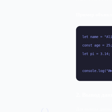
Пример объявл
let name = "Ali
const age = 25;
let pi = 3.14; 
console.log("И
2. Вывод дан
()
Для вывода данны