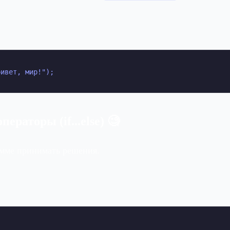
ривет, мир!");
ператоры (if...else) 🧐
мме принимать решения.