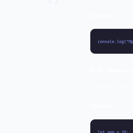
Пример:
console.log("П
3. Условные о
Позволяют програ
Пример:
let age = 20;
