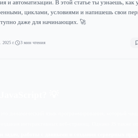
я и автоматизации. В этой статье ты узнаешь, как у
еменными, циклами, условиями и напишешь свои пе
ступно даже для начинающих. 🚀
. 2025 г.
3 мин чтения
JavaScript? 💡
это динамический язык программирования, который чащ
создания интерактивных веб-страниц. Однако JS также о
и задач, работы с данными и создания серверных при