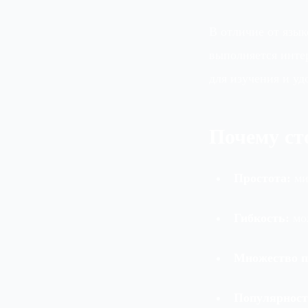
В отличие от язык
выполняется инте
для изучения и уд
Почему сто
Простота:
ми
Гибкость:
мож
Множество п
Популярност