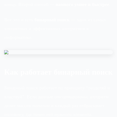
концу. Второй способ —
намного умнее и быстрее
.
Вот это и есть
бинарный поиск
— один из самых
элегантных и эффективных алгоритмов в
информатике.
Как работает бинарный поиск
Бинарный поиск работает по принципу “разделяй и
властвуй”. Если данные
отсортированы
, алгоритм
делит массив пополам и каждый раз отбрасывает
половину, где точно нет нужного элемента.