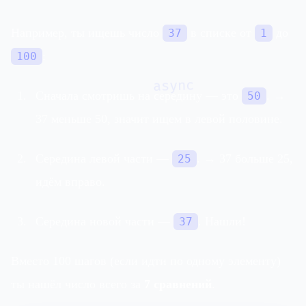
Например, ты ищешь число
в списке от
до
37
1
:
100
async
Сначала смотришь на середину — это
. →
50
37 меньше 50, значит ищем в левой половине.
Середина левой части —
. → 37 больше 25,
25
идём вправо.
Середина новой части —
. Нашли!
37
Вместо 100 шагов (если идти по одному элементу)
ты нашёл число всего за
7 сравнений
.