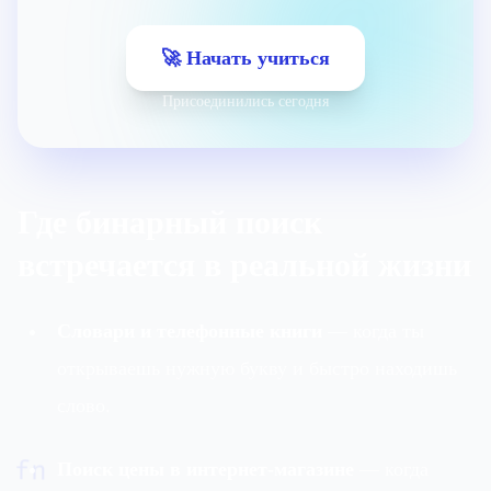
🚀 Начать учиться
Присоединились сегодня
Где бинарный поиск
встречается в реальной жизни
Словари и телефонные книги
— когда ты
открываешь нужную букву и быстро находишь
слово.
Поиск цены в интернет-магазине
— когда
fn