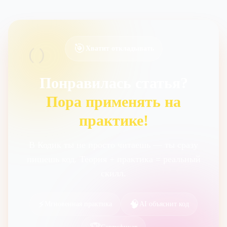
🎯
()
Хватит откладывать
Понравилась статья?
Пора применять на
практике!
В Кодик ты не просто читаешь — ты сразу
пишешь код. Теория + практика = реальный
скилл.
⚡
🧠
Мгновенная практика
AI объяснит код