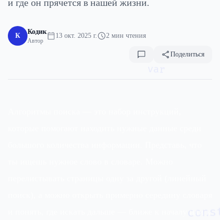
и где он прячется в нашей жизни.
Кодик
К
13 окт. 2025 г.
2 мин чтения
Автор
Поделиться
var
Алгоритмы поиска — это набор инструкций,
которые помогают находить нужные данные среди
большого количества информации. Представь, что
ты ищешь нужное слово в словаре. Можно
перелистывать страницы одну за другой (линейный
поиск), а можно открыть примерно середину словаря
и понять, где искать дальше — ближе к началу или к
cons