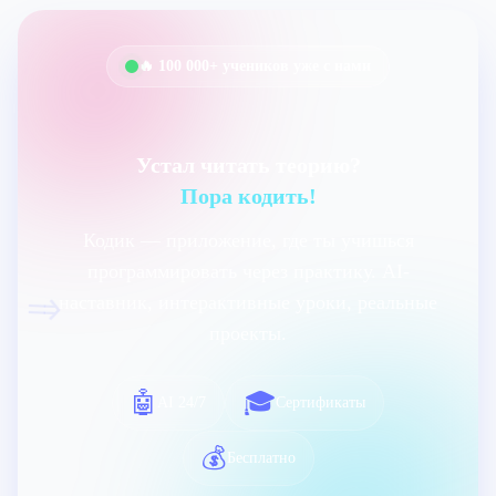
🔥 100 000+ учеников уже с нами
Устал читать теорию?
Пора кодить!
Кодик — приложение, где ты учишься
программировать через практику. AI-
=>
наставник, интерактивные уроки, реальные
проекты.
🤖
🎓
AI 24/7
Сертификаты
💰
Бесплатно