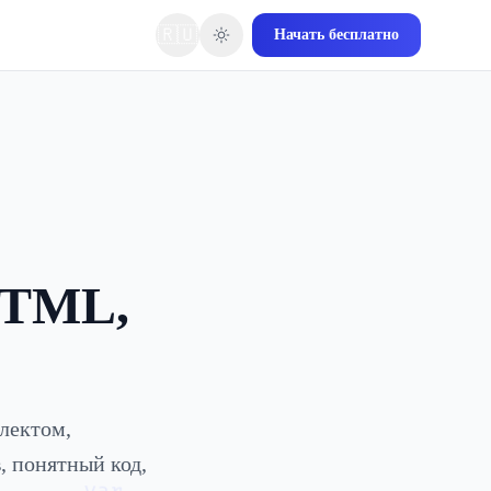
🇷🇺
Начать бесплатно
HTML,
ллектом,
, понятный код,
var