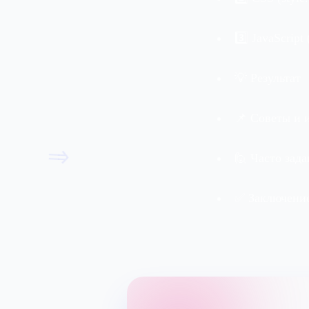
3️⃣ JavaScript (
💡 Результат
📌 Советы и 
=>
🙋 Часто зад
✅ Заключени