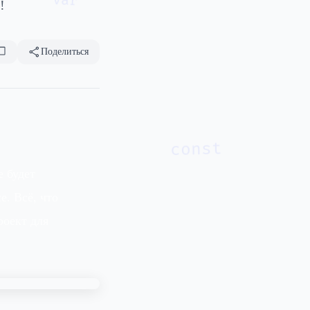
!
Поделиться
const
е будет
. Всё, что
роект для