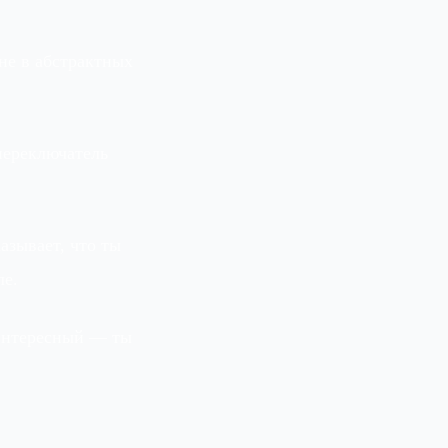
не в абстрактных
переключатель
азывает, что ты
ле.
 интересный — ты