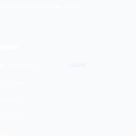
проекты вы можете в конце статьи
ание
ть такой проект?
async
дем делать?
 проекта
ex.html)
css)