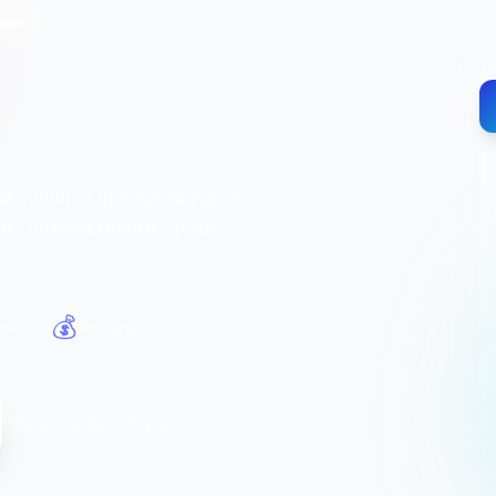
нами
ты учишься программировать
ник, интерактивные уроки,
💰
ты
Бесплатно
Присоединились сегодня