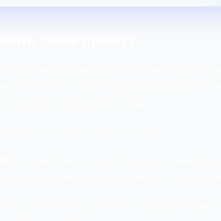
делать такой проект?
го за пару часов создаёшь веб-приложение, которое прев
ощью искусственного интеллекта. Звучит как магия? А 
 CSS, JavaScript и внешнего API. 🤖✨
 проект — настоящая находка для новичка:
API
— ты научишься отправлять запросы на внешний сер
 ответы. Это ключевой навык современного веб-разработ
ал
— результат твоей работы будет сразу виден. Вводишь