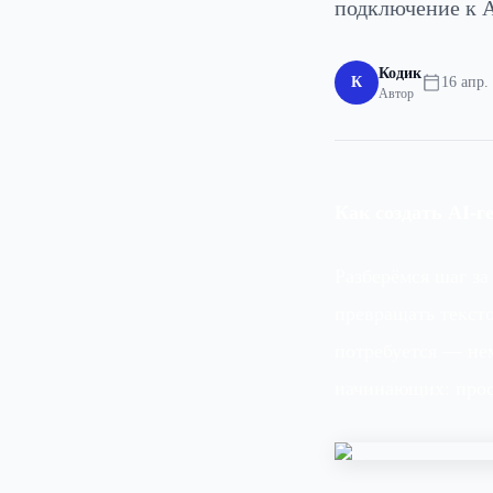
подключение к A
Кодик
К
16 апр. 
Автор
Как создать AI-г
Разберёмся шаг за
превращать тексто
потребуется — не
начинающих: прос