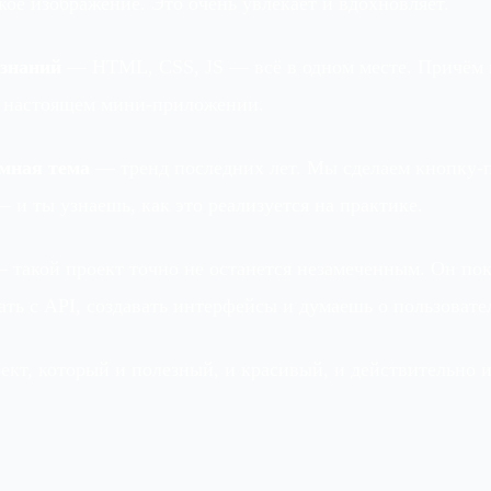
кое изображение. Это очень увлекает и вдохновляет.
 знаний
— HTML, CSS, JS — всё в одном месте. Причём 
в настоящем мини-приложении.
ёмная тема
— тренд последних лет. Мы сделаем кнопку-
 и ты узнаешь, как это реализуется на практике.
 такой проект точно не останется незамеченным. Он пок
ать с API, создавать интерфейсы и думаешь о пользовате
оект, который и полезный, и красивый, и действительно