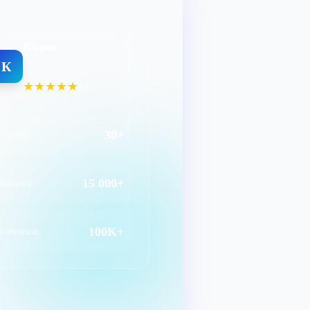
Кодик
К
★★★★★
4.9
30+
Курсов
15 000+
Заданий
100K+
Учеников