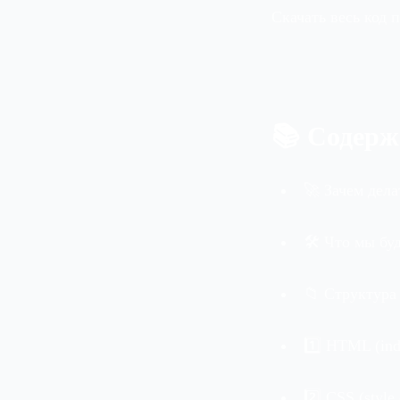
Скачать весь код 
📚 Содерж
🚀 Зачем дела
🛠️ Что мы бу
📁 Структура
1️⃣ HTML (ind
2️⃣ CSS (style.