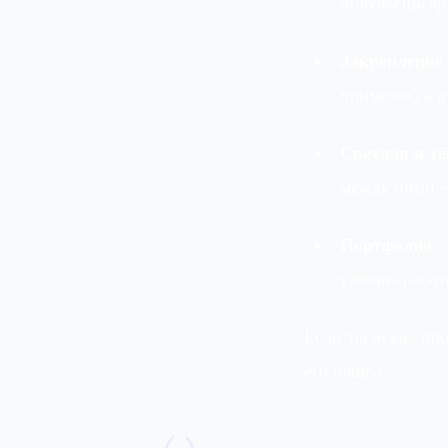
получаешь яр
Закрепление
примерах, а 
Светлая и т
между ними —
Портфолио
—
умеешь работ
Если ты искал пр
его нашёл.
()