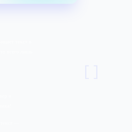
ращает текст в
это всего лишь
[]
вер и
чика!
 текст —