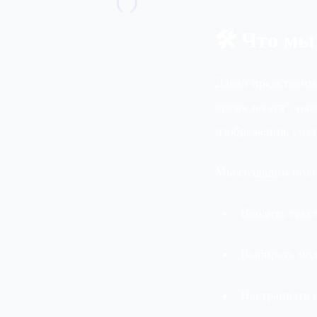
🛠️ Что мы
Давай представим:
время заката", н
изображения, соз
Мы создадим полн
Вводить текс
Выбирать моде
Настраивать 