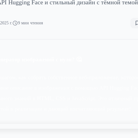
PI Hugging Face и стильный дизайн с тёмной темой
2025 г.
9 мин чтения
енератор изображений с нуля? 🤔
 шагом, как собрать собственное веб-приложение, которо
вое описание в изображения с помощью API Hugging Face
много знаний в HTML, CSS и JavaScript. Это отличный п
той в реализации и дающий впечатляющий результат!