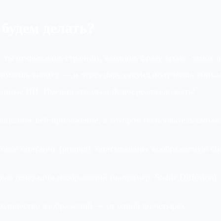
 будем делать?
 ты открываешь страницу, вводишь фразу вроде "замок н
ажимаешь кнопку — и через пару секунд получаешь уник
данные ИИ. Именно это мы и будем реализовывать!
оценное веб-приложение, в котором пользователь сможе
товое описание (prompt), описывающее воображаемую сц
ль генерации изображений (например, Stable Diffusion)
количество изображений — от одной до четырёх