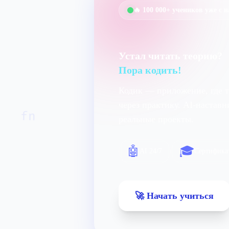
🔥 100 000+ учеников уже с 
Устал читать теорию?
Пора кодить!
Кодик — приложение, где 
через практику. AI-настав
fn
реальные проекты.
🤖
🎓
AI 24/7
Сертифика
🚀 Начать учиться