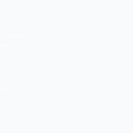
а облаках во
альные
т:
ену