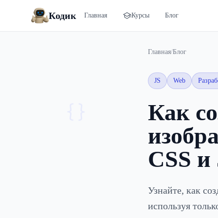
Кодик
Главная
Курсы
Блог
Главная
/
Блог
JS
Web
Разраб
Как со
{}
изобр
CSS и 
Узнайте, как со
используя тольк