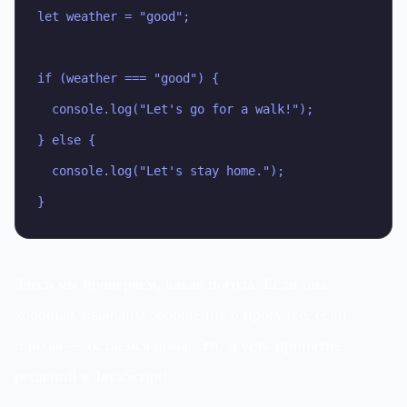
let weather = "good";

if (weather === "good") {

  console.log("Let's go for a walk!");

} else {

  console.log("Let's stay home.");

}
Здесь мы проверяем, какая погода. Если она
хорошая, выводим сообщение о прогулке, если
плохая — остаемся дома. Это и есть принятие
решений в JavaScript!