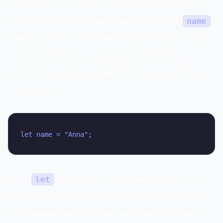
есть имя, и в нее можно положить любое значение.
Допустим, у вас есть коробочка с названием
,
name
и вы кладете в нее значение "Anna". Теперь, чтобы
узнать, что внутри этой коробочки, мы можем
просто распаковать ее и вывести на экран. Вот как
это выглядит:
let name = "Anna";
Здесь
— это как инструкция для создания
let
коробочки. И не забудьте: имена коробочек должны
быть понятными, чтобы вы могли быстро понять,