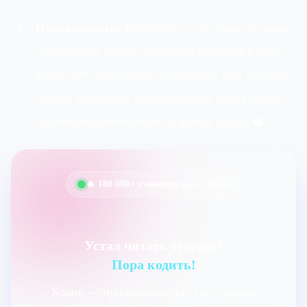
Популярность:
JavaScript — это один из самых
популярных языков программирования в мире.
Более 90% веб-сайтов используют его! Поэтому,
изучив JavaScript, вы открываете перед собой
огромные возможности на рынке труда. 💼
🔥 100 000+ учеников уже с нами
Устал читать теорию?
Пора кодить!
Кодик — приложение, где ты учишься