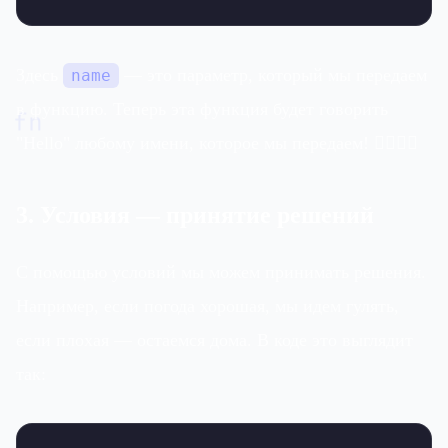
Здесь
— это параметр, который мы передаем
name
fn
в функцию. Теперь эта функция будет говорить
"Hello" любому имени, которое мы передаем! 🙋‍♂️🙋‍♀️
3. Условия — принятие решений
С помощью условий мы можем принимать решения.
Например, если погода хорошая, мы идем гулять,
если плохая — остаемся дома. В коде это выглядит
так: