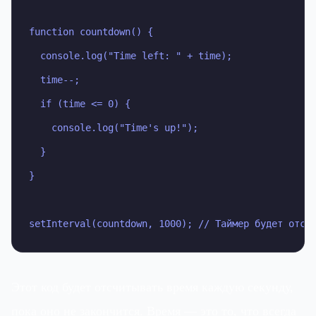
function countdown() {

  console.log("Time left: " + time);

  time--;

  if (time <= 0) {

    console.log("Time's up!");

  }

}

setInterval(countdown, 1000); // Таймер будет отсч
Этот код будет отсчитывать время каждую секунду,
пока оно не закончится. Время — это то, что всегда