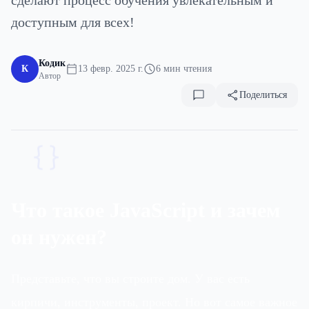
сделают процесс обучения увлекательным и
доступным для всех!
Кодик
К
13 февр. 2025 г.
6 мин чтения
Автор
Поделиться
{}
Что такое JavaScript и зачем
он нужен?
Представьте, что вы строите дом. У вас есть
кирпичи, инструменты, проект. Но вот самое важное