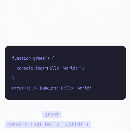
Вы говорите программе: "Сделай так-то и так-то", а
она выполняет это за вас. Например, мы можем
создать функцию, которая будет выводить на экран
приветствие:
function greet() {

  console.log("Hello, world!");

}

greet(); // Выведет: Hello, world!
В этом примере
— это имя функции, а
greet
— это
console.log("Hello, world!")