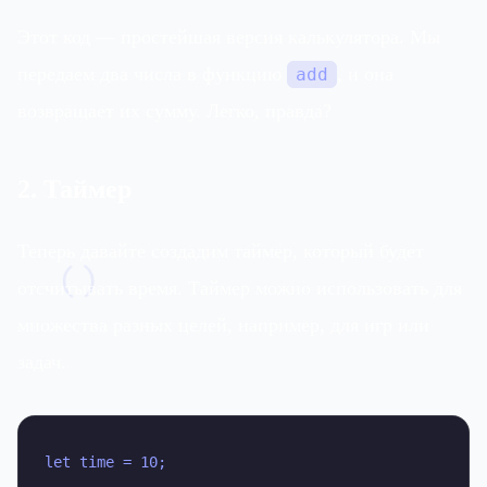
Этот код — простейшая версия калькулятора. Мы
передаем два числа в функцию
, и она
add
возвращает их сумму. Легко, правда?
2. Таймер
Теперь давайте создадим таймер, который будет
()
отсчитывать время. Таймер можно использовать для
множества разных целей, например, для игр или
задач.
let time = 10;
