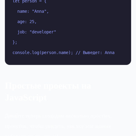
let person = {

  name: "Anna",

  age: 25,

  job: "developer"

};

console.log(person.name); // Выведет: Anna
Простые проекты на
JavaScript
Давайте теперь создадим несколько простых
проектов, чтобы увидеть, как все эти знания