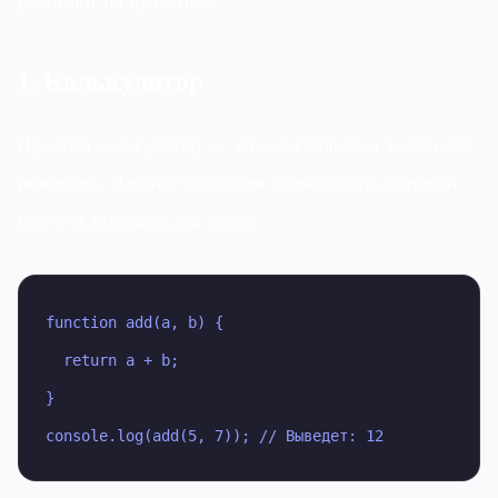
работают на практике!
1. Калькулятор
Простой калькулятор — это классическая задача для
новичков. Давайте создадим калькулятор, который
будет складывать два числа:
function add(a, b) {

  return a + b;

}

console.log(add(5, 7)); // Выведет: 12