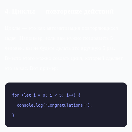
4. Циклы — повторение действий
Циклы — это как автоматизация повторяющихся
задач. Например, если вам нужно поздравить 5
человек, вы не будете делать это вручную 5 раз.
Вместо этого можно создать цикл, который сделает
это за вас. Вот пример:
for (let i = 0; i < 5; i++) {

  console.log("Congratulations!");

}