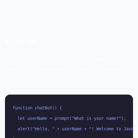
уходит, и с помощью таймера мы можем отслеживать
его!
3. Чат-бот
Давайте создадим простого чат-бота, который будет
общаться с пользователем. Например, он может
задавать вопрос и приветствовать его по имени:
function chatBot() {

  let userName = prompt("What is your name?");

  alert("Hello, " + userName + "! Welcome to JavaSc