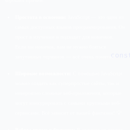
хороших причин:
Простота в освоении:
JavaScript — это один из
самых доступных языков программирования. Он
прост в изучении и подходит для новичков.
Если вы новичок, вам не нужно бояться
cons
запутанных терминов — всё очень понятно!
Широкие возможности:
С помощью JavaScript
можно создать как суперпростые сайты, так и
невероятно сложные веб-приложения, которые
могут конкурировать с самыми крупными веб-
сервисами. Всё зависит от вашей фантазии! 💡
Работа прямо в браузере:
В отличие от других