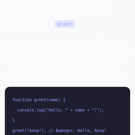
инструкция, которую эта функция выполняет.
Теперь, если вы хотите поздороваться, просто
вызывайте функцию
.
greet
Функции могут принимать параметры. Параметры
— это как ингредиенты для рецепта. Например, если
мы хотим создать функцию, которая поздоровается с
кем-то по имени, можно передать имя в функцию:
function greet(name) {

  console.log("Hello, " + name + "!");

}

greet("Anna"); // Выведет: Hello, Anna!