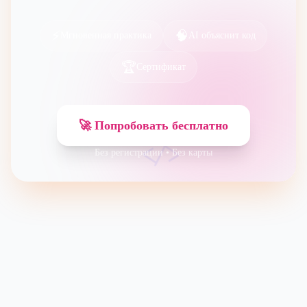
⚡
🧠
Мгновенная практика
AI объяснит код
🏆
Сертификат
🚀 Попробовать бесплатно
</>
Без регистрации • Без карты