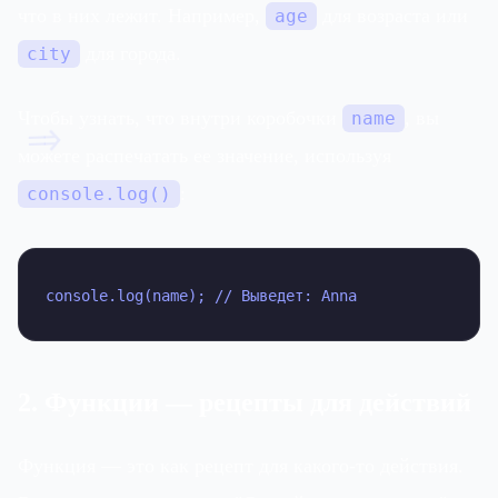
что в них лежит. Например,
для возраста или
age
для города.
city
Чтобы узнать, что внутри коробочки
, вы
name
=>
можете распечатать ее значение, используя
:
console.log()
console.log(name); // Выведет: Anna
2. Функции — рецепты для действий
Функция — это как рецепт для какого-то действия.