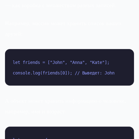
— как коробка с множеством разных записей.
Например, массив может хранить список ваших
друзей:
let friends = ["John", "Anna", "Kate"];

console.log(friends[0]); // Выведет: John
А объект может хранить информацию о человеке,
например, имя и возраст: