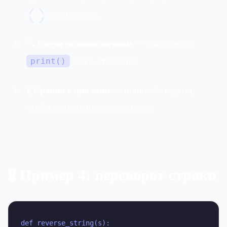
обратном порядке.
()
🔍
Следи за выполнением
— пошагово, с
или в отладчике.
print()
🧪
Сравни с циклами
— пиши обе версии,
чтобы увидеть плюсы и минусы.
🧪 Пример 4: переворот строки
def reverse_string(s):
