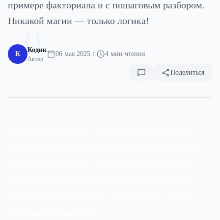
примере факториала и с пошаговым разбором.
Никакой магии — только логика!
{}
Кодик
К
06 мая 2025 г.
4 мин чтения
Автор
Поделиться
Если ты тоже когда-то смотрел на рекурсивную
функцию и чувствовал, будто попал в бесконечное
отражение в зеркале — добро пожаловать! Эта
статья для тебя. Сегодня разложим рекурсию по
полочкам. Просто, весело, на пальцах и с кучей
примеров. Погнали! 🚀