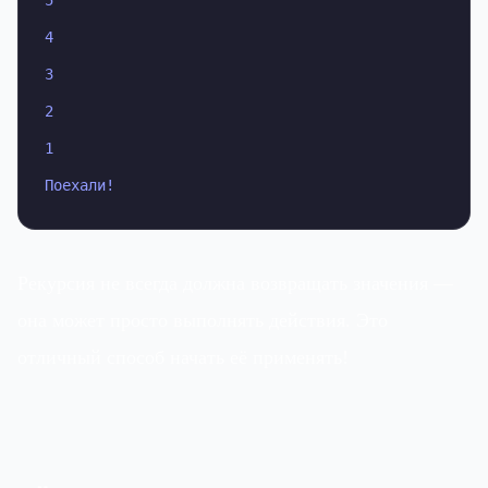
5

4

3

2

1

Поехали!
Рекурсия не всегда должна возвращать значения —
она может просто выполнять действия. Это
отличный способ начать её применять!