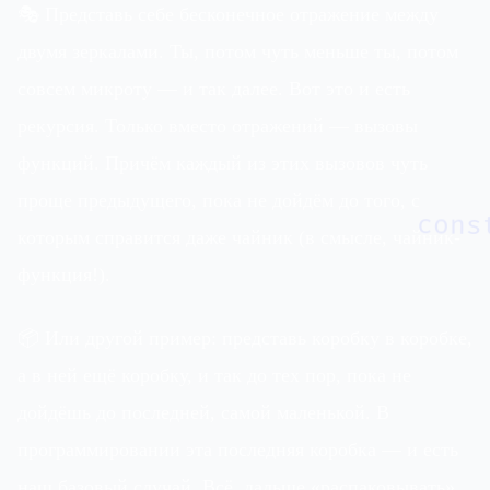
🎭 Представь себе бесконечное отражение между
двумя зеркалами. Ты, потом чуть меньше ты, потом
совсем микроту — и так далее. Вот это и есть
рекурсия. Только вместо отражений — вызовы
функций. Причём каждый из этих вызовов чуть
проще предыдущего, пока не дойдём до того, с
cons
которым справится даже чайник (в смысле, чайник-
функция!).
📦 Или другой пример: представь коробку в коробке,
а в ней ещё коробку, и так до тех пор, пока не
дойдёшь до последней, самой маленькой. В
программировании эта последняя коробка — и есть
наш базовый случай. Всё, дальше «распаковывать»