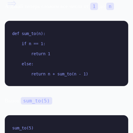
=>
А давай теперь сложим все числа от
до
:
1
n
def sum_to(n):

    if n == 1:

        return 1

    else:

        return n + sum_to(n - 1)
Вызов
:
sum_to(5)
sum_to(5)
