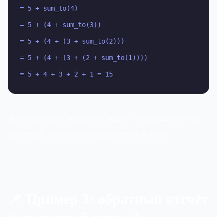
= 5 + sum_to(4)

= 5 + (4 + sum_to(3))

= 5 + (4 + (3 + sum_to(2)))

= 5 + (4 + (3 + (2 + sum_to(1))))

= 5 + 4 + 3 + 2 + 1 = 15
Вот она, магия рекурсии: задача «уменьшается» до
понятной, а потом «складывается» в ответ.
📌 Пример 3: обратный отсчёт