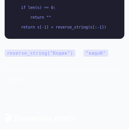
    if len(s) == 0:

        return ""

    return s[-1] + reverse_string(s[:-1])
→
reverse_string("Кодик")
"кидоК"
Так можно переворачивать строки, причём красиво
и понятно.
🎬 Подведём итоги