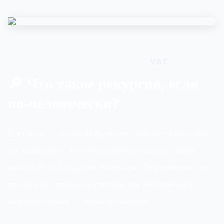
var
🔎 Что такое рекурсия, если
по-человечески?
Рекурсия — это когда функция вызывает саму себя
(не паникуй!). Это нужно, чтобы решить задачу,
разбив её на подзадачи поменьше. Повторяется это
до тех пор, пока не достигнем так называемого
базового случая
— точки остановки.