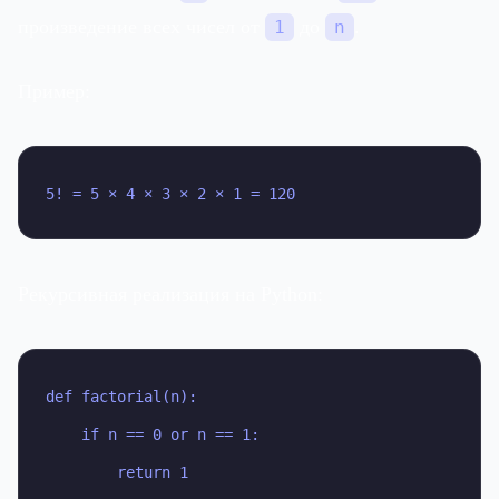
произведение всех чисел от
до
.
1
n
Пример:
5! = 5 × 4 × 3 × 2 × 1 = 120
Рекурсивная реализация на Python:
def factorial(n):

    if n == 0 or n == 1:

        return 1
