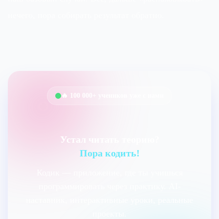
нечего, пора собирать результат обратно.
🔥 100 000+ учеников уже с нами
Устал читать теорию?
Пора кодить!
Кодик — приложение, где ты учишься
программировать через практику. AI-
наставник, интерактивные уроки, реальные
проекты.