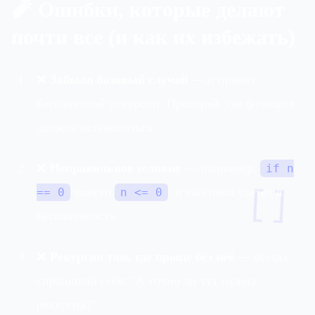
🧨 Ошибки, которые делают
почти все (и как их избежать)
❌
Забыли базовый случай
— и привет
бесконечной рекурсии. Проверяй, где функция
должна остановиться.
❌
Неправильное условие
— например,
if n
[]
вместо
, и ты снова улетел в
== 0
n <= 0
бесконечность.
❌
Рекурсия там, где проще без неё
— всегда
спрашивай себя: "А точно ли тут нужна
рекурсия?".