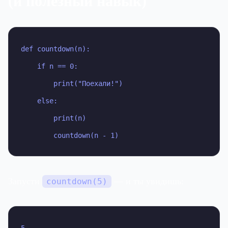
(и полезный навык)
def countdown(n):

    if n == 0:

fn
        print("Поехали!")

    else:

        print(n)

        countdown(n - 1)
Запусти
— и ты увидишь:
countdown(5)