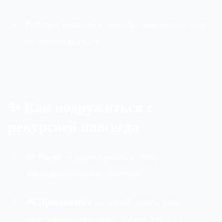
Работает медленнее, чем обычные циклы, если
не оптимизировать.
✨ Как подружиться с
рекурсией навсегда
✏️
Рисуй
— дерево вызовов, стек,
последовательность действий.
🎮
Практикуйся
— решай задачи, даже
простейшие: факториал, сумма, строка в