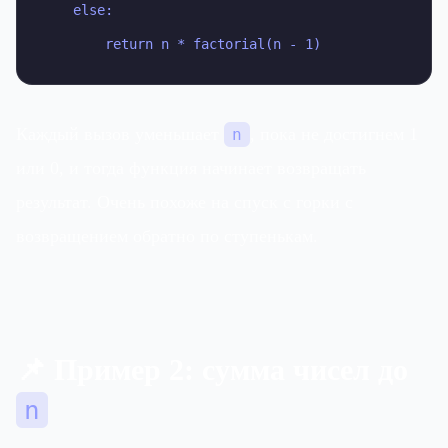
    else:

        return n * factorial(n - 1)
Каждый вызов уменьшает
, пока не достигнем 1
n
или 0, и тогда функция начинает возвращать
результат. Очень похоже на спуск с горки с
возвращением обратно по ступенькам.
📌 Пример 2: сумма чисел до
n