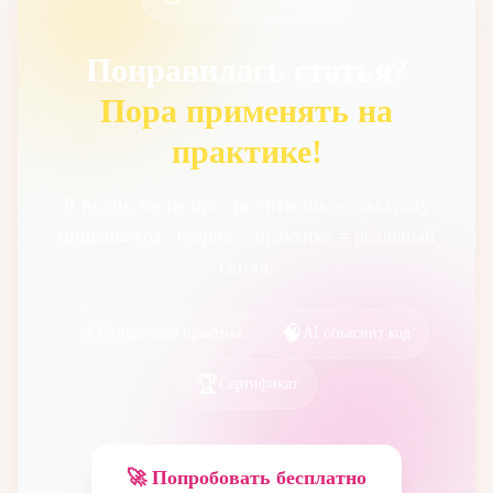
Понравилась статья?
Пора применять на
практике!
В Кодик ты не просто читаешь — ты сразу
пишешь код. Теория + практика = реальный
скилл.
⚡
🧠
Мгновенная практика
AI объяснит код
🏆
Сертификат
🚀 Попробовать бесплатно